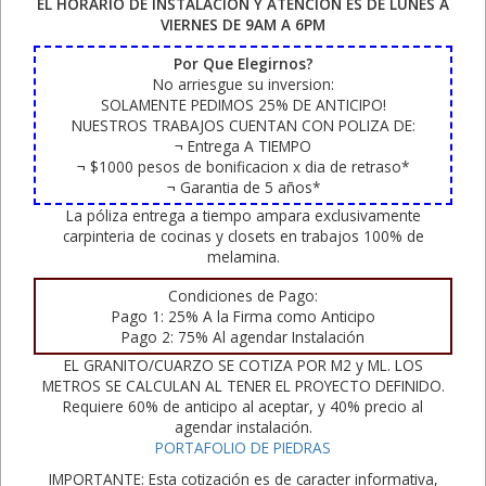
EL HORARIO DE INSTALACION Y ATENCION ES DE LUNES A
VIERNES DE 9AM A 6PM
Por Que Elegirnos?
No arriesgue su inversion:
SOLAMENTE PEDIMOS 25% DE ANTICIPO!
NUESTROS TRABAJOS CUENTAN CON POLIZA DE:
¬ Entrega A TIEMPO
¬ $1000 pesos de bonificacion x dia de retraso*
¬ Garantia de 5 años*
La póliza entrega a tiempo ampara exclusivamente
carpinteria de cocinas y closets en trabajos 100% de
melamina.
Condiciones de Pago:
Pago 1: 25% A la Firma como Anticipo
Pago 2: 75% Al agendar Instalación
EL GRANITO/CUARZO SE COTIZA POR M2 y ML. LOS
METROS SE CALCULAN AL TENER EL PROYECTO DEFINIDO.
Requiere 60% de anticipo al aceptar, y 40% precio al
agendar instalación.
PORTAFOLIO DE PIEDRAS
IMPORTANTE: Esta cotización es de caracter informativa,