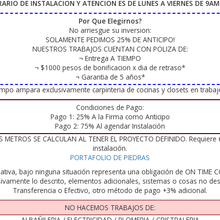
RARIO DE INSTALACION Y ATENCION ES DE LUNES A VIERNES DE 9AM
Por Que Elegirnos?
No arriesgue su inversion:
SOLAMENTE PEDIMOS 25% DE ANTICIPO!
NUESTROS TRABAJOS CUENTAN CON POLIZA DE:
¬ Entrega A TIEMPO
¬ $1000 pesos de bonificacion x dia de retraso*
¬ Garantia de 5 años*
iempo ampara exclusivamente carpinteria de cocinas y closets en trab
Condiciones de Pago:
Pago 1: 25% A la Firma como Anticipo
Pago 2: 75% Al agendar Instalación
METROS SE CALCULAN AL TENER EL PROYECTO DEFINIDO. Requiere 60% d
instalación.
PORTAFOLIO DE PIEDRAS
ativa, bajo ninguna situación representa una obligación de ON TIME CO
sivamente lo descrito, elementos adicionales, sistemas o cosas no des
Transferencia o Efectivo, otro método de pago +3% adicional.
NO HACEMOS TRABAJOS DE:
ALBAÑILERIA / ELECTRICIDAD / PLOMERIA / CRISTRALERIA