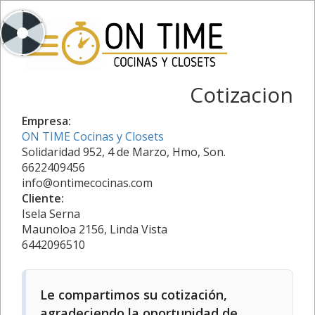
Cotizacion
Empresa:
ON TIME Cocinas y Closets
Solidaridad 952, 4 de Marzo, Hmo, Son.
6622409456
info@ontimecocinas.com
Cliente:
Isela Serna
Maunoloa 2156, Linda Vista
6442096510
Le compartimos su cotización,
agradeciendo la oportunidad de