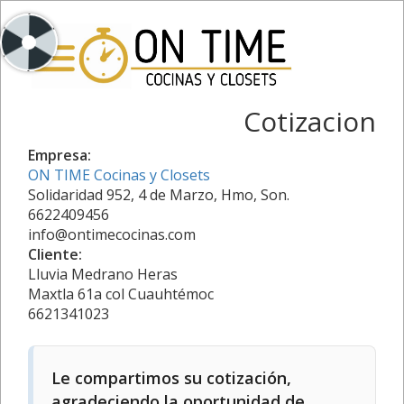
Cotizacion
Empresa:
ON TIME Cocinas y Closets
Solidaridad 952, 4 de Marzo, Hmo, Son.
6622409456
info@ontimecocinas.com
Cliente:
Lluvia Medrano Heras
Maxtla 61a col Cuauhtémoc
6621341023
Le compartimos su cotización,
agradeciendo la oportunidad de