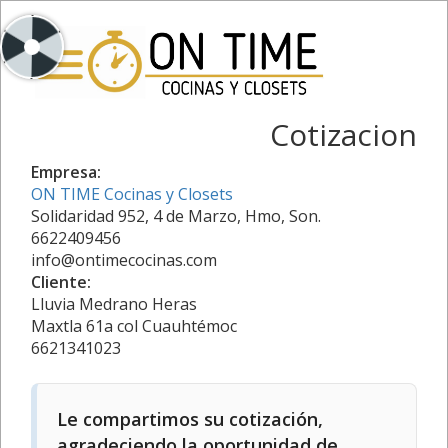
Cotizacion
Empresa:
ON TIME Cocinas y Closets
Solidaridad 952, 4 de Marzo, Hmo, Son.
6622409456
info@ontimecocinas.com
Cliente:
Lluvia Medrano Heras
Maxtla 61a col Cuauhtémoc
6621341023
Le compartimos su cotización,
agradeciendo la oportunidad de