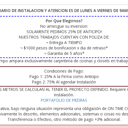
RARIO DE INSTALACION Y ATENCION ES DE LUNES A VIERNES DE 9AM
Por Que Elegirnos?
No arriesgue su inversion:
SOLAMENTE PEDIMOS 25% DE ANTICIPO!
NUESTROS TRABAJOS CUENTAN CON POLIZA DE:
¬ Entrega A TIEMPO
¬ $1000 pesos de bonificacion x dia de retraso*
¬ Garantia de 5 años*
iempo ampara exclusivamente carpinteria de cocinas y closets en trab
Condiciones de Pago:
Pago 1: 25% A la Firma como Anticipo
Pago 2: 75% Al agendar Instalación
METROS SE CALCULAN AL TENER EL PROYECTO DEFINIDO. Requiere 60% d
instalación.
PORTAFOLIO DE PIEDRAS
ativa, bajo ninguna situación representa una obligación de ON TIME CO
sivamente lo descrito, elementos adicionales, sistemas o cosas no des
Transferencia o Efectivo, otro método de pago +3% adicional.